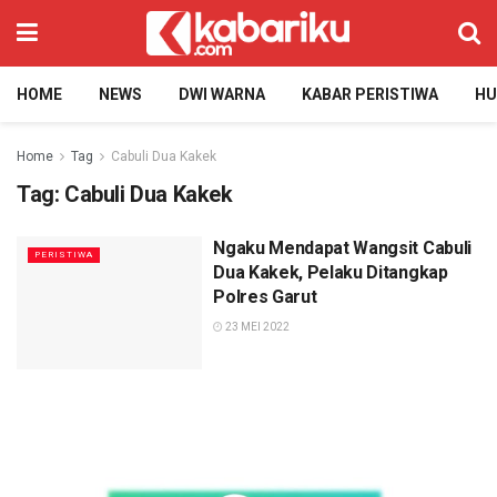
HOME
NEWS
DWI WARNA
KABAR PERISTIWA
H
Home
Tag
Cabuli Dua Kakek
Tag:
Cabuli Dua Kakek
Ngaku Mendapat Wangsit Cabuli
PERISTIWA
Dua Kakek, Pelaku Ditangkap
Polres Garut
23 MEI 2022