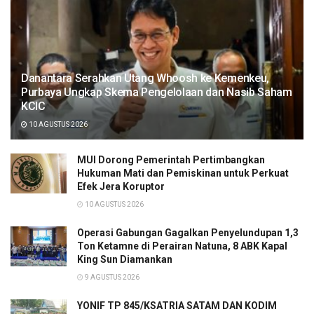
Danantara Serahkan Utang Whoosh ke Kemenkeu,
Purbaya Ungkap Skema Pengelolaan dan Nasib Saham
KCIC
10 AGUSTUS 2026
MUI Dorong Pemerintah Pertimbangkan
Hukuman Mati dan Pemiskinan untuk Perkuat
Efek Jera Koruptor
10 AGUSTUS 2026
Operasi Gabungan Gagalkan Penyelundupan 1,3
Ton Ketamne di Perairan Natuna, 8 ABK Kapal
King Sun Diamankan
9 AGUSTUS 2026
YONIF TP 845/KSATRIA SATAM DAN KODIM