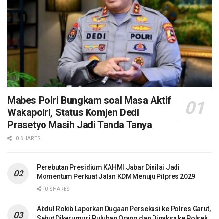
Mabes Polri Bungkam soal Masa Aktif
Wakapolri, Status Komjen Dedi
Prasetyo Masih Jadi Tanda Tanya
0 SHARES
Perebutan Presidium KAHMI Jabar Dinilai Jadi
Momentum Perkuat Jalan KDM Menuju Pilpres 2029
0 SHARES
Abdul Rokib Laporkan Dugaan Persekusi ke Polres Garut,
Sebut Dikerumuni Puluhan Orang dan Dipaksa ke Polsek