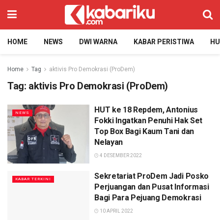
HOME
NEWS
DWI WARNA
KABAR PERISTIWA
H
Home
Tag
aktivis Pro Demokrasi (ProDem)
Tag:
aktivis Pro Demokrasi (ProDem)
HUT ke 18 Repdem, Antonius
NEWS
Fokki Ingatkan Penuhi Hak Set
Top Box Bagi Kaum Tani dan
Nelayan
4 DESEMBER 2022
Sekretariat ProDem Jadi Posko
KABAR TERKINI
Perjuangan dan Pusat Informasi
Bagi Para Pejuang Demokrasi
10 APRIL 2022