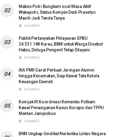
Mabes Polri Bungkam soal Masa Aktif
Wakapolri, Status Komjen Dedi Prasetyo
Masih Jadi Tanda Tanya
0 SHARES
Publik Pertanyakan Pelayanan SPBU
24.331.148 Kurau, BBM untuk Warga Disebut
Habis, Diduga Pengerit Tetap Dilayani
0 SHARES
IKA PMII Garut Perkuat Jaringan Alumni
hingga Kecamatan, Siap Kawal Tata Kelola
Keuangan Daerah
0 SHARES
Komjak RI Koordinasi Kemenko Polkam
Kawal Penanganan Kasus Korupsi dan TPPU
Mantan Jampidsus
0 SHARES
BNN Ungkap Sindikat Narkotika Lintas Negara