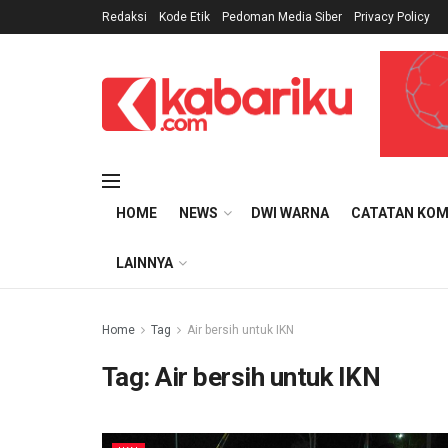
Redaksi
Kode Etik
Pedoman Media Siber
Privacy Policy
HOME
NEWS
DWI WARNA
CATATAN KOM
LAINNYA
Home
Tag
Air bersih untuk IKN
Tag:
Air bersih untuk IKN