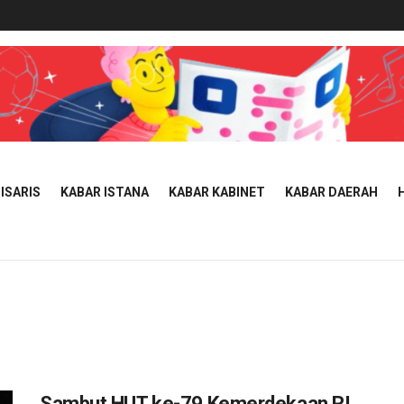
ISARIS
KABAR ISTANA
KABAR KABINET
KABAR DAERAH
Sambut HUT ke-79 Kemerdekaan RI