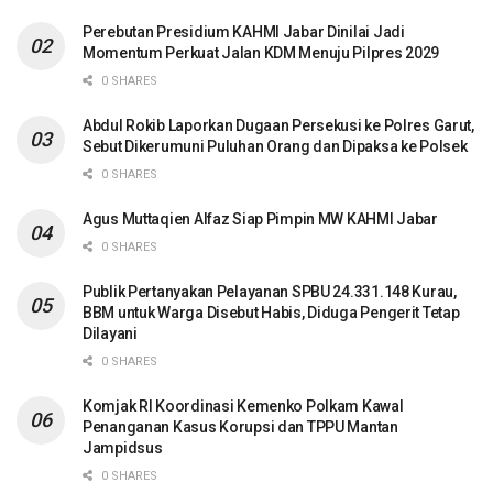
Perebutan Presidium KAHMI Jabar Dinilai Jadi
Momentum Perkuat Jalan KDM Menuju Pilpres 2029
0 SHARES
Abdul Rokib Laporkan Dugaan Persekusi ke Polres Garut,
Sebut Dikerumuni Puluhan Orang dan Dipaksa ke Polsek
0 SHARES
Agus Muttaqien Alfaz Siap Pimpin MW KAHMI Jabar
0 SHARES
Publik Pertanyakan Pelayanan SPBU 24.331.148 Kurau,
BBM untuk Warga Disebut Habis, Diduga Pengerit Tetap
Dilayani
0 SHARES
Komjak RI Koordinasi Kemenko Polkam Kawal
Penanganan Kasus Korupsi dan TPPU Mantan
Jampidsus
0 SHARES