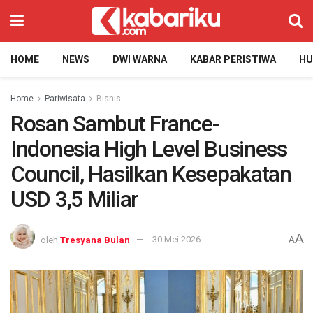
HOME
NEWS
DWI WARNA
KABAR PERISTIWA
H
Home
Pariwisata
Bisnis
Rosan Sambut France-
Indonesia High Level Business
Council, Hasilkan Kesepakatan
USD 3,5 Miliar
A
oleh
Tresyana Bulan
30 Mei 2026
A