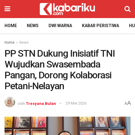
HOME
NEWS
DWI WARNA
KABAR PERISTIWA
H
Home
News
PP STN Dukung Inisiatif TNI
Wujudkan Swasembada
Pangan, Dorong Kolaborasi
Petani-Nelayan
A
oleh
Tresyana Bulan
29 Mei 2026
A