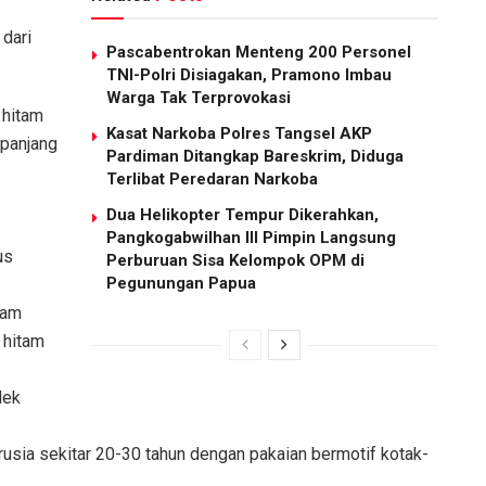
 dari
Pascabentrokan Menteng 200 Personel
TNI-Polri Disiagakan, Pramono Imbau
Warga Tak Terprovokasi
 hitam
Kasat Narkoba Polres Tangsel AKP
 panjang
Pardiman Ditangkap Bareskrim, Diduga
Terlibat Peredaran Narkoba
Dua Helikopter Tempur Dikerahkan,
Pangkogabwilhan III Pimpin Langsung
us
Perburuan Sisa Kelompok OPM di
Pegunungan Papua
tam
 hitam
dek
rusia sekitar 20-30 tahun dengan pakaian bermotif kotak-