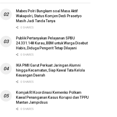
Mabes Polri Bungkam soal Masa Aktif
Wakapolri, Status Komjen Dedi Prasetyo
Masih Jadi Tanda Tanya
0 SHARES
Publik Pertanyakan Pelayanan SPBU
24.331.148 Kurau, BBM untuk Warga Disebut
Habis, Diduga Pengerit Tetap Dilayani
0 SHARES
IKA PMII Garut Perkuat Jaringan Alumni
hingga Kecamatan, Siap Kawal Tata Kelola
Keuangan Daerah
0 SHARES
Komjak RI Koordinasi Kemenko Polkam
Kawal Penanganan Kasus Korupsi dan TPPU
Mantan Jampidsus
0 SHARES