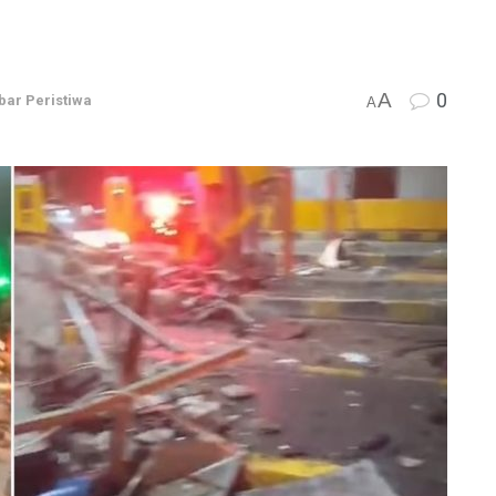
A
0
bar Peristiwa
A