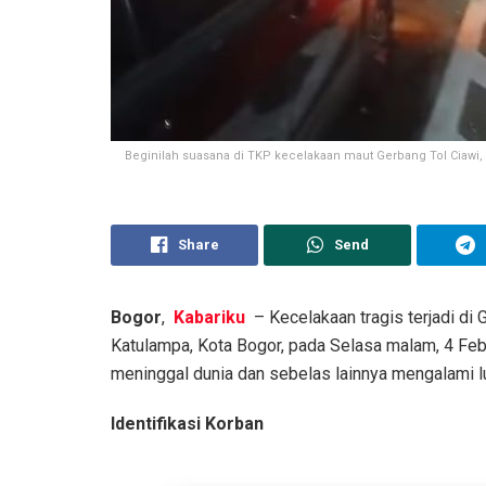
Beginilah suasana di TKP kecelakaan maut Gerbang Tol Ciawi,
Share
Send
Bogor
,
Kabariku
– Kecelakaan tragis terjadi di 
Katulampa, Kota Bogor, pada Selasa malam, 4 Feb
meninggal dunia dan sebelas lainnya mengalami l
Identifikasi Korban