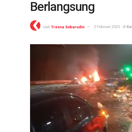
Berlangsung
oleh
Tresna Sobarudin
5 Februari 2025
di
Ka