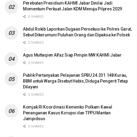
Perebutan Presidium KAHMI Jabar Dinilai Jadi
Momentum Perkuat Jalan KDM Menuju Pilpres 2029
0 SHARES
Abdul Rokib Laporkan Dugaan Persekusi ke Polres Garut,
Sebut Dikerumuni Puluhan Orang dan Dipaksa ke Polsek
0 SHARES
Agus Muttaqien Alfaz Siap Pimpin MW KAHMI Jabar
0 SHARES
Publik Pertanyakan Pelayanan SPBU 24.331.148 Kurau,
BBM untuk Warga Disebut Habis, Diduga Pengerit Tetap
Dilayani
0 SHARES
Komjak RI Koordinasi Kemenko Polkam Kawal
Penanganan Kasus Korupsi dan TPPU Mantan
Jampidsus
0 SHARES