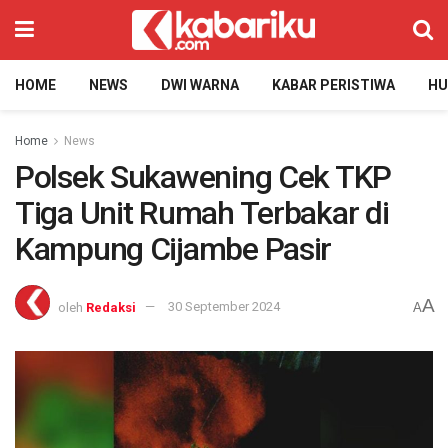
HOME
NEWS
DWI WARNA
KABAR PERISTIWA
H
Home
News
Polsek Sukawening Cek TKP
Tiga Unit Rumah Terbakar di
Kampung Cijambe Pasir
A
oleh
Redaksi
30 September 2024
A