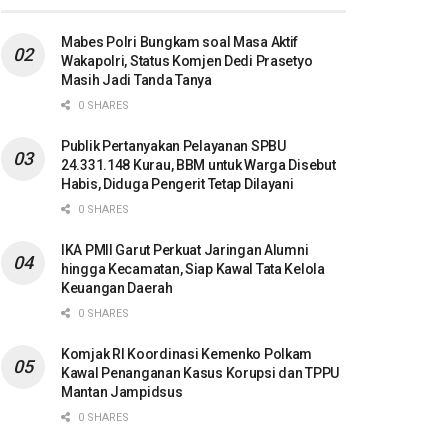
Mabes Polri Bungkam soal Masa Aktif
Wakapolri, Status Komjen Dedi Prasetyo
Masih Jadi Tanda Tanya
0 SHARES
Publik Pertanyakan Pelayanan SPBU
24.331.148 Kurau, BBM untuk Warga Disebut
Habis, Diduga Pengerit Tetap Dilayani
0 SHARES
IKA PMII Garut Perkuat Jaringan Alumni
hingga Kecamatan, Siap Kawal Tata Kelola
Keuangan Daerah
0 SHARES
Komjak RI Koordinasi Kemenko Polkam
Kawal Penanganan Kasus Korupsi dan TPPU
Mantan Jampidsus
0 SHARES