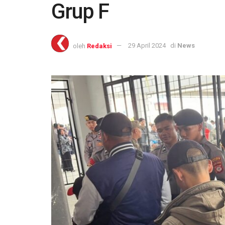
Grup F
oleh
Redaksi
29 April 2024
di
News