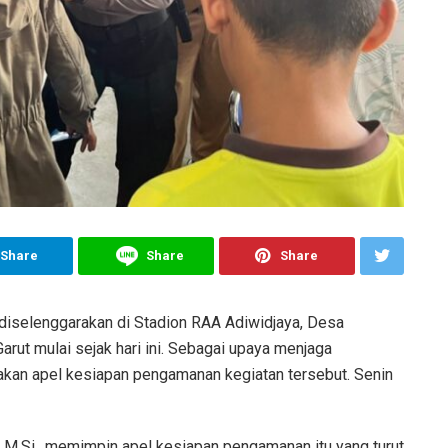
Share
Share
Share
 diselenggarakan di Stadion RAA Adiwidjaya, Desa
rut mulai sejak hari ini. Sebagai upaya menjaga
akan apel kesiapan pengamanan kegiatan tersebut. Senin
 M.Si., memimpin apel kesiapan pengamanan itu yang turut