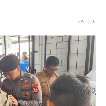
A
0
A