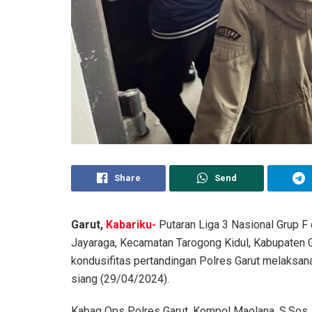
Share
Send
Garut,
Kabariku-
Putaran Liga 3 Nasional Grup F
Jayaraga, Kecamatan Tarogong Kidul, Kabupaten Ga
kondusifitas pertandingan Polres Garut melaksan
siang (29/04/2024).
Kabag Ops Polres Garut, Kompol Maolana, S.Sos.,