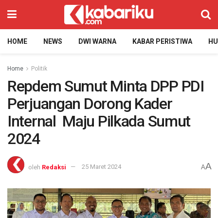
HOME
NEWS
DWI WARNA
KABAR PERISTIWA
H
Home
Politik
Repdem Sumut Minta DPP PDI
Perjuangan Dorong Kader
Internal Maju Pilkada Sumut
2024
A
oleh
Redaksi
25 Maret 2024
A