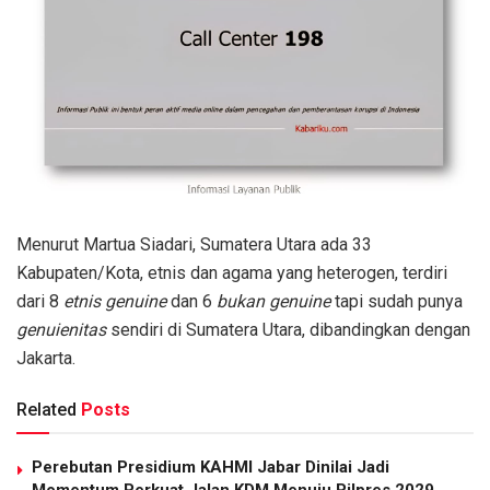
Menurut Martua Siadari, Sumatera Utara ada 33
Kabupaten/Kota, etnis dan agama yang heterogen, terdiri
dari 8
etnis genuine
dan 6
bukan genuine
tapi sudah punya
genuienitas
sendiri di Sumatera Utara, dibandingkan dengan
Jakarta.
Related
Posts
Perebutan Presidium KAHMI Jabar Dinilai Jadi
Momentum Perkuat Jalan KDM Menuju Pilpres 2029