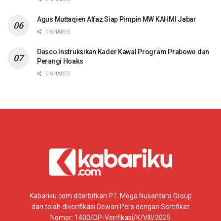
Agus Muttaqien Alfaz Siap Pimpin MW KAHMI Jabar
0 SHARES
Dasco Instruksikan Kader Kawal Program Prabowo dan
Perangi Hoaks
0 SHARES
Kabariku.com diterbitkan PT. Mega Nusantara Group
dan telah diverifikasi Dewan Pers dengan Sertifikat
Nomor: 1400/DP-Verifikasi/K/VIII/2025