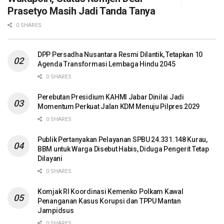
Prasetyo Masih Jadi Tanda Tanya
0 SHARES
DPP Persadha Nusantara Resmi Dilantik, Tetapkan 10
Agenda Transformasi Lembaga Hindu 2045
0 SHARES
Perebutan Presidium KAHMI Jabar Dinilai Jadi
Momentum Perkuat Jalan KDM Menuju Pilpres 2029
0 SHARES
Publik Pertanyakan Pelayanan SPBU 24.331.148 Kurau,
BBM untuk Warga Disebut Habis, Diduga Pengerit Tetap
Dilayani
0 SHARES
Komjak RI Koordinasi Kemenko Polkam Kawal
Penanganan Kasus Korupsi dan TPPU Mantan
Jampidsus
0 SHARES