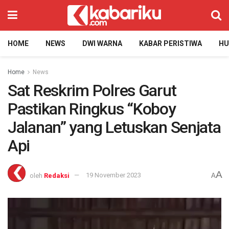
HOME
NEWS
DWI WARNA
KABAR PERISTIWA
H
Home
News
Sat Reskrim Polres Garut
Pastikan Ringkus “Koboy
Jalanan” yang Letuskan Senjata
Api
A
oleh
Redaksi
19 November 2023
A