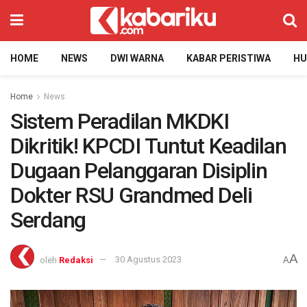
HOME
NEWS
DWI WARNA
KABAR PERISTIWA
H
Home
News
Sistem Peradilan MKDKI
Dikritik! KPCDI Tuntut Keadilan
Dugaan Pelanggaran Disiplin
Dokter RSU Grandmed Deli
Serdang
A
oleh
Redaksi
30 Agustus 2023
A