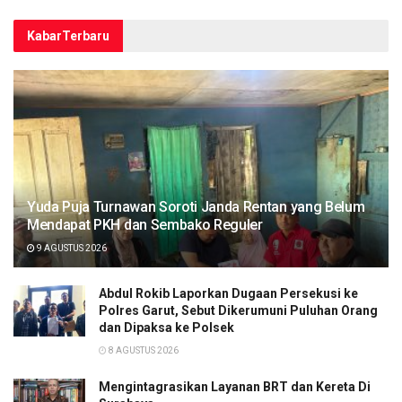
Kabar
Terbaru
Yuda Puja Turnawan Soroti Janda Rentan yang Belum
Mendapat PKH dan Sembako Reguler
9 AGUSTUS 2026
Abdul Rokib Laporkan Dugaan Persekusi ke
Polres Garut, Sebut Dikerumuni Puluhan Orang
dan Dipaksa ke Polsek
8 AGUSTUS 2026
Mengintagrasikan Layanan BRT dan Kereta Di