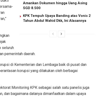
bukti
Amankan Dokumen hingga Uang Asing
ersama-
SGD 8.500
ran
KPK Tempuh Upaya Banding atas Vonis 2
ran,”
Tahun Abdul Wahid Dkk, Ini Alasannya
angkan
ejak
p seluruh
an pemerintah daerah.
 korupsi di Kementerian dan Lembaga baik di pusat dan
erantasan korupsi yang dilakukan oleh berbagai
ektorat Monitoring KPK sebagai salah satu panelis juga
n, dan bagaimana datanya dimanfaatkan dalam upaya