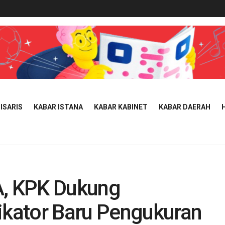
ISARIS
KABAR ISTANA
KABAR KABINET
KABAR DAERAH
A, KPK Dukung
kator Baru Pengukuran