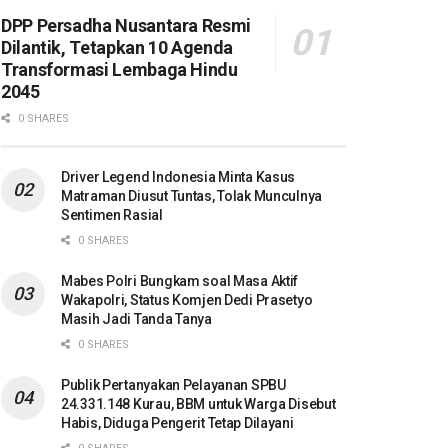
DPP Persadha Nusantara Resmi
Dilantik, Tetapkan 10 Agenda
Transformasi Lembaga Hindu
2045
0 SHARES
Driver Legend Indonesia Minta Kasus
Matraman Diusut Tuntas, Tolak Munculnya
Sentimen Rasial
0 SHARES
Mabes Polri Bungkam soal Masa Aktif
Wakapolri, Status Komjen Dedi Prasetyo
Masih Jadi Tanda Tanya
0 SHARES
Publik Pertanyakan Pelayanan SPBU
24.331.148 Kurau, BBM untuk Warga Disebut
Habis, Diduga Pengerit Tetap Dilayani