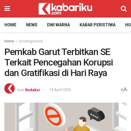
HOME
NEWS
DWI WARNA
KABAR PERISTIWA
H
Home
Uncategorized
Pemkab Garut Terbitkan SE
Terkait Pencegahan Korupsi
dan Gratifikasi di Hari Raya
A
oleh
Redaksi
14 April 2023
A