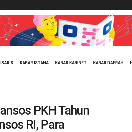
ISARIS
KABAR ISTANA
KABAR KABINET
KABAR DAERAH
Bansos PKH Tahun
sos RI, Para