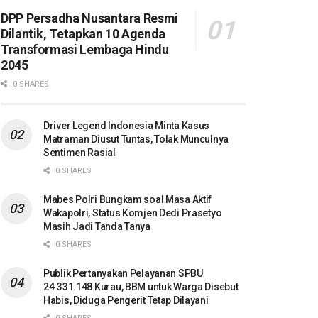
DPP Persadha Nusantara Resmi
Dilantik, Tetapkan 10 Agenda
Transformasi Lembaga Hindu
2045
0 SHARES
Driver Legend Indonesia Minta Kasus
Matraman Diusut Tuntas, Tolak Munculnya
Sentimen Rasial
0 SHARES
Mabes Polri Bungkam soal Masa Aktif
Wakapolri, Status Komjen Dedi Prasetyo
Masih Jadi Tanda Tanya
0 SHARES
Publik Pertanyakan Pelayanan SPBU
24.331.148 Kurau, BBM untuk Warga Disebut
Habis, Diduga Pengerit Tetap Dilayani