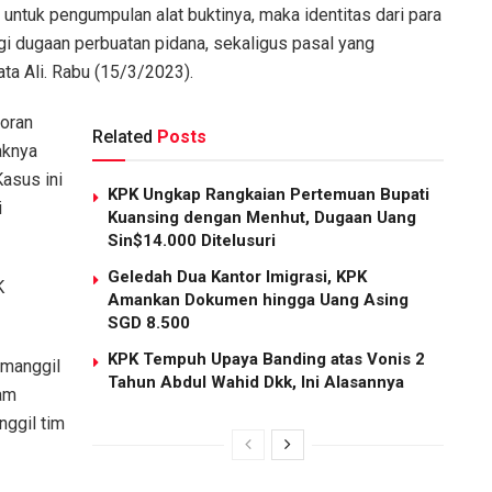
i untuk pengumpulan alat buktinya, maka identitas dari para
gi dugaan perbuatan pidana, sekaligus pasal yang
ta Ali. Rabu (15/3/2023).
poran
Related
Posts
aknya
asus ini
KPK Ungkap Rangkaian Pertemuan Bupati
i
Kuansing dengan Menhut, Dugaan Uang
Sin$14.000 Ditelusuri
Geledah Dua Kantor Imigrasi, KPK
K
Amankan Dokumen hingga Uang Asing
SGD 8.500
KPK Tempuh Upaya Banding atas Vonis 2
emanggil
Tahun Abdul Wahid Dkk, Ini Alasannya
lam
nggil tim