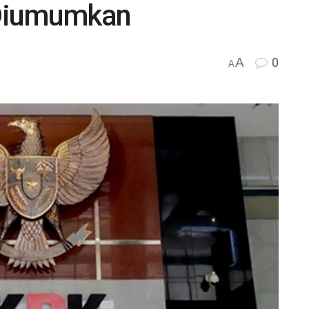
 Diumumkan
A
0
A