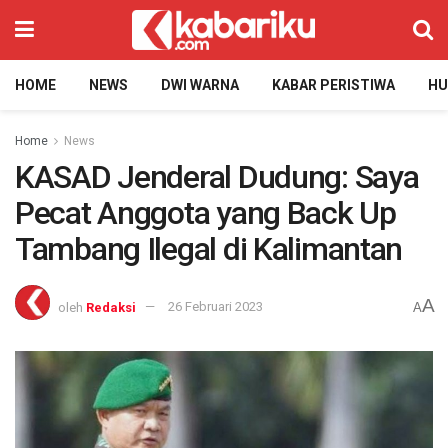
HOME
NEWS
DWI WARNA
KABAR PERISTIWA
H
Home
News
KASAD Jenderal Dudung: Saya
Pecat Anggota yang Back Up
Tambang Ilegal di Kalimantan
A
oleh
Redaksi
26 Februari 2023
A