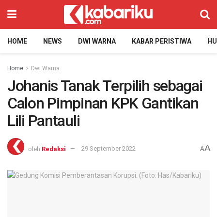
HOME
NEWS
DWI WARNA
KABAR PERISTIWA
H
Home
Dwi Warna
Johanis Tanak Terpilih sebagai
Calon Pimpinan KPK Gantikan
Lili Pantauli
A
oleh
Redaksi
29 September 2022
A