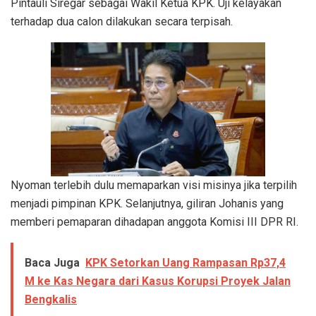
Pintauli Siregar sebagai Wakil Ketua KPK. Uji kelayakan
terhadap dua calon dilakukan secara terpisah.
Nyoman terlebih dulu memaparkan visi misinya jika terpilih
menjadi pimpinan KPK. Selanjutnya, giliran Johanis yang
memberi pemaparan dihadapan anggota Komisi III DPR RI.
Baca Juga
KPK Setorkan Uang Rampasan Rp37,4
M ke Kas Negara dari Kasus Korupsi Proyek Jalan
Bengkalis