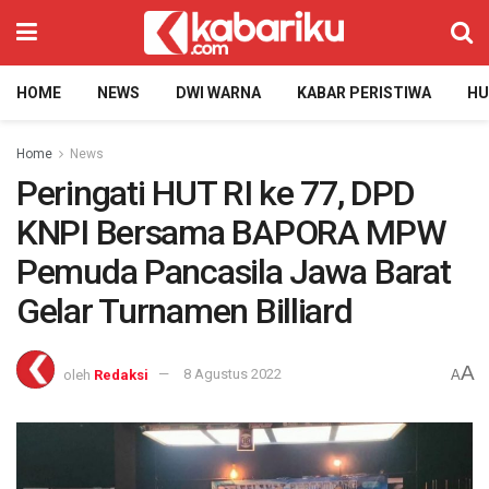
HOME
NEWS
DWI WARNA
KABAR PERISTIWA
H
Home
News
Peringati HUT RI ke 77, DPD
KNPI Bersama BAPORA MPW
Pemuda Pancasila Jawa Barat
Gelar Turnamen Billiard
A
oleh
Redaksi
8 Agustus 2022
A