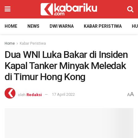
HOME
NEWS
DWI WARNA
KABAR PERISTIWA
H
Home
Kabar Peristiwa
Dua WNI Luka Bakar di Insiden
Kapal Tanker Minyak Meledak
di Timur Hong Kong
A
oleh
Redaksi
17 April 2022
A