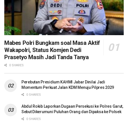
Mabes Polri Bungkam soal Masa Aktif
Wakapolri, Status Komjen Dedi
Prasetyo Masih Jadi Tanda Tanya
0 SHARES
Perebutan Presidium KAHMI Jabar Dinilai Jadi
Momentum Perkuat Jalan KDM Menuju Pilpres 2029
0 SHARES
Abdul Rokib Laporkan Dugaan Persekusi ke Polres Garut,
Sebut Dikerumuni Puluhan Orang dan Dipaksa ke Polsek
0 SHARES