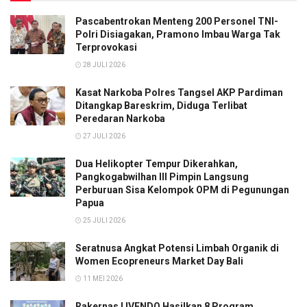
Pascabentrokan Menteng 200 Personel TNI-
Polri Disiagakan, Pramono Imbau Warga Tak
Terprovokasi
28 JULI 2026
Kasat Narkoba Polres Tangsel AKP Pardiman
Ditangkap Bareskrim, Diduga Terlibat
Peredaran Narkoba
27 JULI 2026
Dua Helikopter Tempur Dikerahkan,
Pangkogabwilhan III Pimpin Langsung
Perburuan Sisa Kelompok OPM di Pegunungan
Papua
25 JULI 2026
Seratnusa Angkat Potensi Limbah Organik di
Women Ecopreneurs Market Day Bali
11 MEI 2026
Rakernas I IVENDO Hasilkan 8 Program