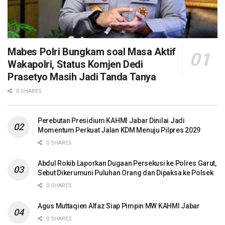
Mabes Polri Bungkam soal Masa Aktif
Wakapolri, Status Komjen Dedi
Prasetyo Masih Jadi Tanda Tanya
0 SHARES
Perebutan Presidium KAHMI Jabar Dinilai Jadi
Momentum Perkuat Jalan KDM Menuju Pilpres 2029
0 SHARES
Abdul Rokib Laporkan Dugaan Persekusi ke Polres Garut,
Sebut Dikerumuni Puluhan Orang dan Dipaksa ke Polsek
0 SHARES
Agus Muttaqien Alfaz Siap Pimpin MW KAHMI Jabar
0 SHARES