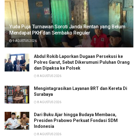
Yuda Puja Turnawan Soroti Janda Rentan yang Belum
Mendapat PKH dan Sembako Reguler
9 AGUSTUS 2026
Abdul Rokib Laporkan Dugaan Persekusi ke
Polres Garut, Sebut Dikerumuni Puluhan Orang
dan Dipaksa ke Polsek
8 AGUSTUS 2026
Mengintagrasikan Layanan BRT dan Kereta Di
Surabaya
8 AGUSTUS 2026
Dari Buku Ajar hingga Budaya Membaca,
Presiden Prabowo Perkuat Fondasi SDM
Indonesia
8 AGUSTUS 2026