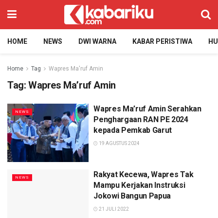
HOME
NEWS
DWI WARNA
KABAR PERISTIWA
H
Home
Tag
Wapres Ma'ruf Amin
Tag:
Wapres Ma’ruf Amin
Wapres Ma’ruf Amin Serahkan
NEWS
Penghargaan RAN PE 2024
kepada Pemkab Garut
19 AGUSTUS 2024
Rakyat Kecewa, Wapres Tak
NEWS
Mampu Kerjakan Instruksi
Jokowi Bangun Papua
21 JULI 2022