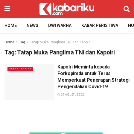
HOME
NEWS
DWI WARNA
KABAR PERISTIWA
H
Home
Tag
Tatap Muka Panglima TNI dan Kapolri
Tag:
Tatap Muka Panglima TNI dan Kapolri
Kapolri Meminta kepada
KABAR TERKINI
Forkopimda untuk Terus
Memperkuat Penerapan Strategi
Pengendalian Covid-19
29 AGUSTUS 2021