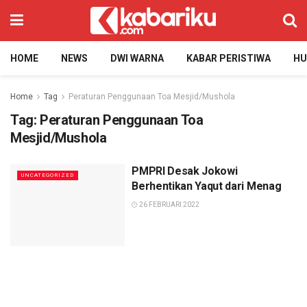
HOME
NEWS
DWI WARNA
KABAR PERISTIWA
H
Home
Tag
Peraturan Penggunaan Toa Mesjid/Mushola
Tag:
Peraturan Penggunaan Toa
Mesjid/Mushola
PMPRI Desak Jokowi
UNCATEGORIZED
Berhentikan Yaqut dari Menag
26 FEBRUARI 2022