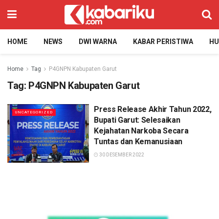
HOME
NEWS
DWI WARNA
KABAR PERISTIWA
H
Home
Tag
P4GNPN Kabupaten Garut
Tag:
P4GNPN Kabupaten Garut
Press Release Akhir Tahun 2022,
UNCATEGORIZED
Bupati Garut: Selesaikan
Kejahatan Narkoba Secara
Tuntas dan Kemanusiaan
30 DESEMBER 2022