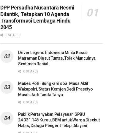
DPP Persadha Nusantara Resmi
Dilantik, Tetapkan 10 Agenda
Transformasi Lembaga Hindu
2045
0 SHARES
Driver Legend Indonesia Minta Kasus
Matraman Diusut Tuntas, Tolak Munculnya
Sentimen Rasial
0 SHARES
Mabes Polri Bungkam soal Masa Aktif
Wakapolri, Status Komjen Dedi Prasetyo
Masih Jadi Tanda Tanya
0 SHARES
Publik Pertanyakan Pelayanan SPBU
24.331.148 Kurau, BBM untuk Warga Disebut
Habis, Diduga Pengerit Tetap Dilayani