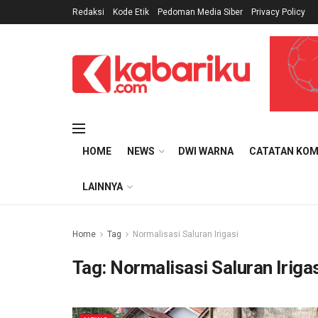
Redaksi
Kode Etik
Pedoman Media Siber
Privacy Policy
HOME
NEWS
DWI WARNA
CATATAN KOM
LAINNYA
Home
Tag
Normalisasi Saluran Irigasi
Tag:
Normalisasi Saluran Iriga