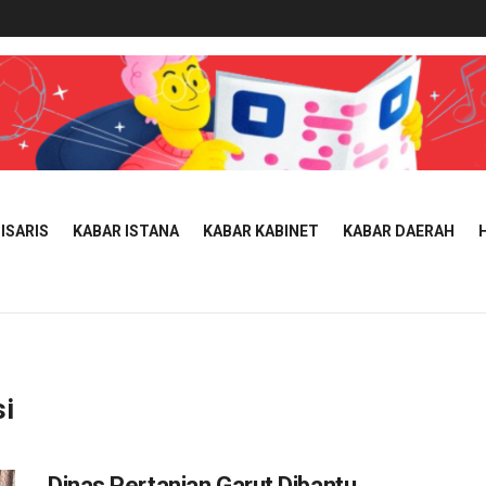
ISARIS
KABAR ISTANA
KABAR KABINET
KABAR DAERAH
si
Dinas Pertanian Garut Dibantu