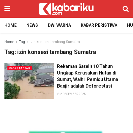
HOME
NEWS
DWI WARNA
KABAR PERISTIWA
H
Home
Tag
izin konsesi tambang Sumatra
Tag:
izin konsesi tambang Sumatra
Rekaman Satelit 10 Tahun
KABAR DAERAH
Ungkap Kerusakan Hutan di
Sumut, Walhi: Pemicu Utama
Banjir adalah Deforestasi
2 DESEMBER 2025