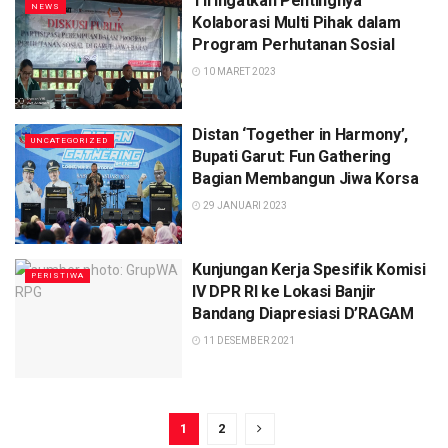
TII Ingatkan Pentingnya
NEWS
Kolaborasi Multi Pihak dalam
Program Perhutanan Sosial
10 MARET 2023
Distan ‘Together in Harmony’,
UNCATEGORIZED
Bupati Garut: Fun Gathering
Bagian Membangun Jiwa Korsa
29 JANUARI 2023
Kunjungan Kerja Spesifik Komisi
PERISTIWA
IV DPR RI ke Lokasi Banjir
Bandang Diapresiasi D’RAGAM
11 DESEMBER 2021
1
2