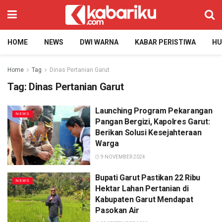
HOME
NEWS
DWI WARNA
KABAR PERISTIWA
H
Home
Tag
Dinas Pertanian Garut
Tag:
Dinas Pertanian Garut
Launching Program Pekarangan
NEWS
Pangan Bergizi, Kapolres Garut:
Berikan Solusi Kesejahteraan
Warga
9 NOVEMBER 2024
Bupati Garut Pastikan 22 Ribu
NEWS
Hektar Lahan Pertanian di
Kabupaten Garut Mendapat
Pasokan Air