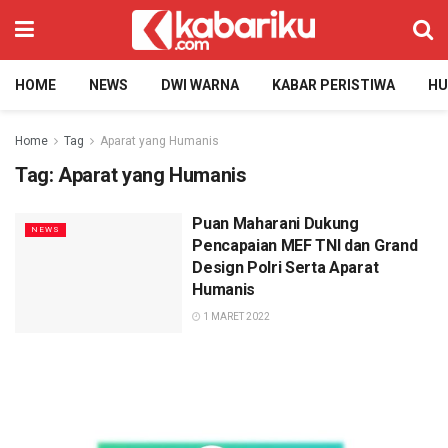
HOME
NEWS
DWI WARNA
KABAR PERISTIWA
H
Home
Tag
Aparat yang Humanis
Tag:
Aparat yang Humanis
Puan Maharani Dukung
NEWS
Pencapaian MEF TNI dan Grand
Design Polri Serta Aparat
Humanis
1 MARET 2022