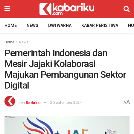
HOME
NEWS
DWI WARNA
KABAR PERISTIWA
H
Home
News
Pemerintah Indonesia dan
Mesir Jajaki Kolaborasi
Majukan Pembangunan Sektor
Digital
A
oleh
Redaksi
2 September 2024
A