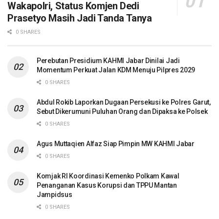
Wakapolri, Status Komjen Dedi
Prasetyo Masih Jadi Tanda Tanya
0 SHARES
Perebutan Presidium KAHMI Jabar Dinilai Jadi
Momentum Perkuat Jalan KDM Menuju Pilpres 2029
0 SHARES
Abdul Rokib Laporkan Dugaan Persekusi ke Polres Garut,
Sebut Dikerumuni Puluhan Orang dan Dipaksa ke Polsek
0 SHARES
Agus Muttaqien Alfaz Siap Pimpin MW KAHMI Jabar
0 SHARES
Komjak RI Koordinasi Kemenko Polkam Kawal
Penanganan Kasus Korupsi dan TPPU Mantan
Jampidsus
0 SHARES