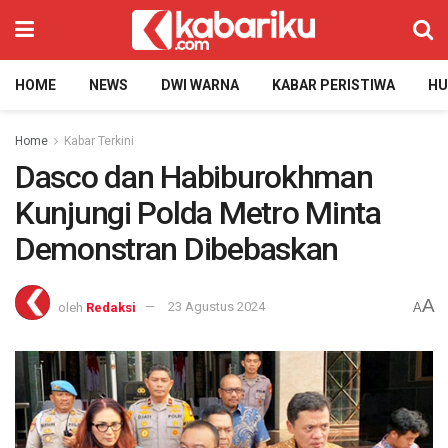
HOME
NEWS
DWI WARNA
KABAR PERISTIWA
H
Home
Kabar Terkini
Dasco dan Habiburokhman
Kunjungi Polda Metro Minta
Demonstran Dibebaskan
A
oleh
Redaksi
23 Agustus 2024
A