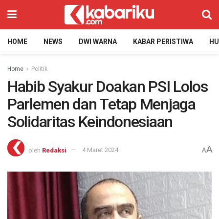
HOME
NEWS
DWI WARNA
KABAR PERISTIWA
H
Home
Politik
Habib Syakur Doakan PSI Lolos
Parlemen dan Tetap Menjaga
Solidaritas Keindonesiaan
A
oleh
Redaksi
4 Maret 2024
A