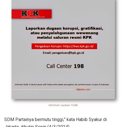
SDM Partainya bermutu tinggi,” kata Habib Syakur di
Jakarta, dikutip Senin (4/3/2024).