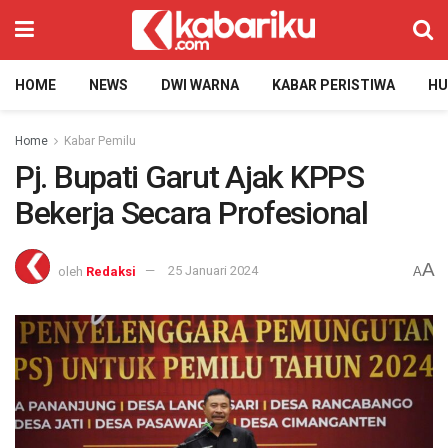
HOME
NEWS
DWI WARNA
KABAR PERISTIWA
H
Home
Kabar Pemilu
Pj. Bupati Garut Ajak KPPS
Bekerja Secara Profesional
A
oleh
Redaksi
25 Januari 2024
A