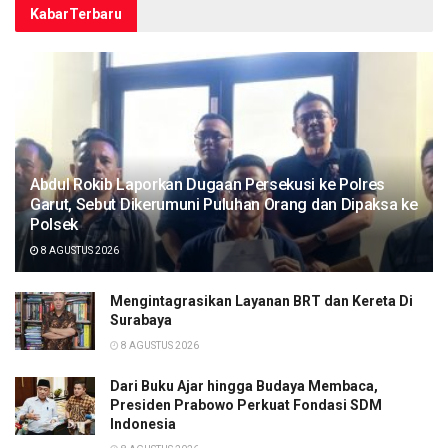
Kabar
Terbaru
Abdul Rokib Laporkan Dugaan Persekusi ke Polres
Garut, Sebut Dikerumuni Puluhan Orang dan Dipaksa ke
Polsek
8 AGUSTUS 2026
Mengintagrasikan Layanan BRT dan Kereta Di
Surabaya
8 AGUSTUS 2026
Dari Buku Ajar hingga Budaya Membaca,
Presiden Prabowo Perkuat Fondasi SDM
Indonesia