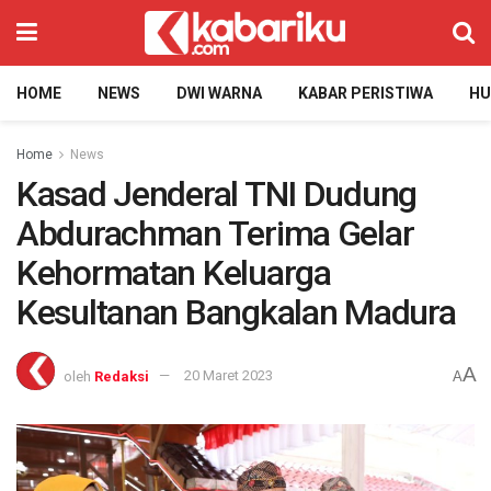
HOME
NEWS
DWI WARNA
KABAR PERISTIWA
H
Home
News
Kasad Jenderal TNI Dudung
Abdurachman Terima Gelar
Kehormatan Keluarga
Kesultanan Bangkalan Madura
A
oleh
Redaksi
20 Maret 2023
A