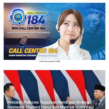
Presiden Prabowo Tegaskan Kemitraan Strategis
Indonesia-Thailand Harus Beri Manfaat Nyata bagi