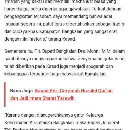
amanah yang sakral dan memiliki makna luar biasa yang
harus dijaga, serta dipertanggungjawabkan. Terkait dengan
pengangkatan tersebut, saya memandang bahwa adat
istiadat seperti ini, patut terus dipertahankan sebagai tradisi
dan budaya khas Kabupaten Bangkalan yang sangat erat
dengan nilai historis,“ terang Kasad.
Sementara itu, Plt. Bupati Bangkalan Drs. Mohni, M.M, dalam
sambutannya menyampaikan bahwa penyematan gelar yang
telah diberikan pada Kasad juga menjadi anugerah dan
kebanggaan tersendiri bagi masyarakat Bangkalan.
Baca Juga
Kasad Beri Ceramah Nuzulul Qur'an
dan Jadi Imam Shalat Tarawih
“Karena dengan dianugerahkannya gelar Keluarga
Kehormatan Kesultanan Bangkalan, maka Bapak Jenderal