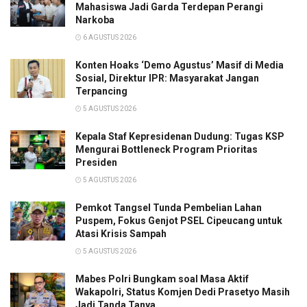
Mahasiswa Jadi Garda Terdepan Perangi
Narkoba
6 AGUSTUS 2026
Konten Hoaks ‘Demo Agustus’ Masif di Media
Sosial, Direktur IPR: Masyarakat Jangan
Terpancing
5 AGUSTUS 2026
Kepala Staf Kepresidenan Dudung: Tugas KSP
Mengurai Bottleneck Program Prioritas
Presiden
5 AGUSTUS 2026
Pemkot Tangsel Tunda Pembelian Lahan
Puspem, Fokus Genjot PSEL Cipeucang untuk
Atasi Krisis Sampah
5 AGUSTUS 2026
Mabes Polri Bungkam soal Masa Aktif
Wakapolri, Status Komjen Dedi Prasetyo Masih
Jadi Tanda Tanya