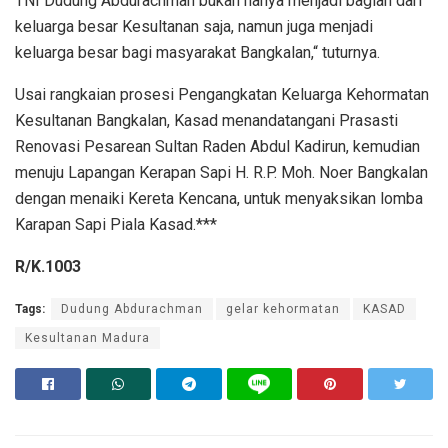
TNI Dudung Abdurachman bukan hanya menjadi bagian dari
keluarga besar Kesultanan saja, namun juga menjadi
keluarga besar bagi masyarakat Bangkalan,“ tuturnya.
Usai rangkaian prosesi Pengangkatan Keluarga Kehormatan
Kesultanan Bangkalan, Kasad menandatangani Prasasti
Renovasi Pesarean Sultan Raden Abdul Kadirun, kemudian
menuju Lapangan Kerapan Sapi H. R.P. Moh. Noer Bangkalan
dengan menaiki Kereta Kencana, untuk menyaksikan lomba
Karapan Sapi Piala Kasad.***
R/K.1003
Tags:
Dudung Abdurachman
gelar kehormatan
KASAD
Kesultanan Madura