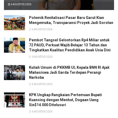
6 AGUSTUS 2026
Polemik Revitalisasi Pasar Baru Garut Kian
Mengemuka, Transparansi Proyek Jadi Sorotan
6 AGUSTUS 2026
Pemkot Tangsel Gelontorkan Rp4 Miliar untuk
72 PAUD, Perkuat Wajib Belajar 13 Tahun dan
Tingkatkan Kualitas Pendidikan Anak Usia Dini
6 AGUSTUS 2026
Kuliah Umum di PKKMB UI, Kepala BNN RI Ajak
Mahasiswa Jadi Garda Terdepan Perangi
Narkoba
6 AGUSTUS 2026
KPK Ungkap Rangkaian Pertemuan Bupati
Kuansing dengan Menhut, Dugaan Uang
Sin$14.000 Ditelusuri
6 AGUSTUS 2026