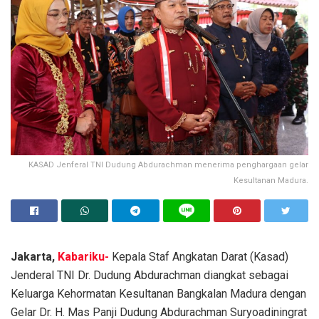
KASAD Jenferal TNI Dudung Abdurachman menerima penghargaan gelar
Kesultanan Madura.
Jakarta,
Kabariku-
Kepala Staf Angkatan Darat (Kasad)
Jenderal TNI Dr. Dudung Abdurachman diangkat sebagai
Keluarga Kehormatan Kesultanan Bangkalan Madura dengan
Gelar Dr. H. Mas Panji Dudung Abdurachman Suryoadiningrat