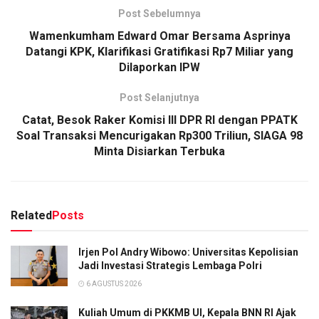
Post Sebelumnya
Wamenkumham Edward Omar Bersama Asprinya
Datangi KPK, Klarifikasi Gratifikasi Rp7 Miliar yang
Dilaporkan IPW
Post Selanjutnya
Catat, Besok Raker Komisi III DPR RI dengan PPATK
Soal Transaksi Mencurigakan Rp300 Triliun, SIAGA 98
Minta Disiarkan Terbuka
Related
Posts
Irjen Pol Andry Wibowo: Universitas Kepolisian
Jadi Investasi Strategis Lembaga Polri
6 AGUSTUS 2026
Kuliah Umum di PKKMB UI, Kepala BNN RI Ajak