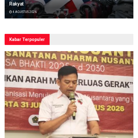
Rakyat
4 AGUSTUS 2026
Kabar Terpopuler