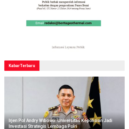
Kabar
Terbaru
Irjen Pol Andry Wibowo: Universitas Kepolisian Jadi
Investasi Strategis Lembaga Polri