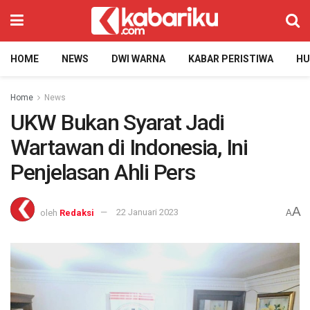
HOME
NEWS
DWI WARNA
KABAR PERISTIWA
H
Home
News
UKW Bukan Syarat Jadi
Wartawan di Indonesia, Ini
Penjelasan Ahli Pers
A
oleh
Redaksi
22 Januari 2023
A