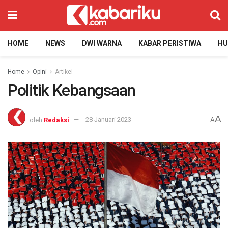
HOME
NEWS
DWI WARNA
KABAR PERISTIWA
H
Home
Opini
Artikel
Politik Kebangsaan
A
oleh
Redaksi
28 Januari 2023
A