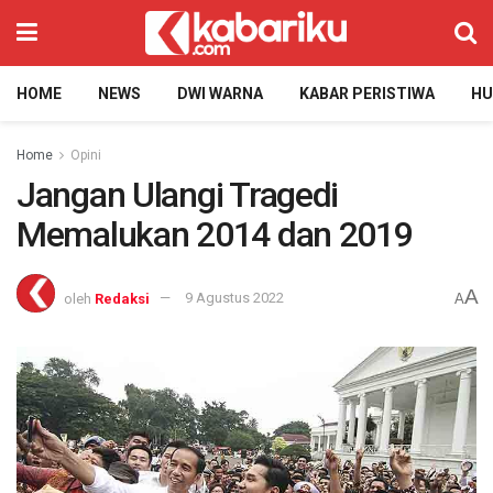
HOME
NEWS
DWI WARNA
KABAR PERISTIWA
H
Home
Opini
Jangan Ulangi Tragedi
Memalukan 2014 dan 2019
A
oleh
Redaksi
9 Agustus 2022
A