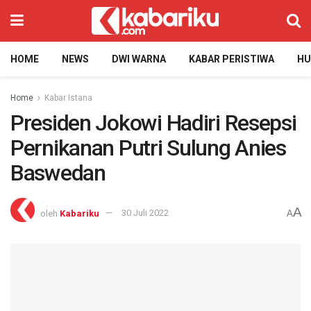
HOME
NEWS
DWI WARNA
KABAR PERISTIWA
H
Home
Kabar Istana
Presiden Jokowi Hadiri Resepsi
Pernikanan Putri Sulung Anies
Baswedan
A
oleh
Kabariku
30 Juli 2022
A