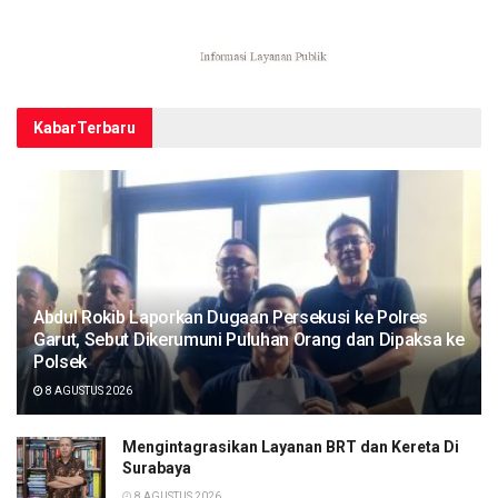
Kabar
Terbaru
Abdul Rokib Laporkan Dugaan Persekusi ke Polres
Garut, Sebut Dikerumuni Puluhan Orang dan Dipaksa ke
Polsek
8 AGUSTUS 2026
Mengintagrasikan Layanan BRT dan Kereta Di
Surabaya
8 AGUSTUS 2026