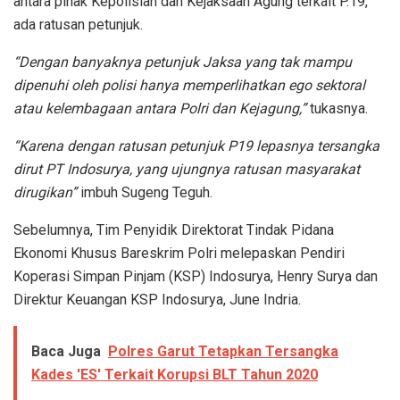
antara pihak Kepolisian dan Kejaksaan Agung terkait P.19,
ada ratusan petunjuk.
“D
engan banyaknya petunjuk
J
aksa yang tak mampu
dipenuhi oleh polisi hanya memperlihatkan ego sektoral
atau
kelembagaan antara Polri dan Kejagung
,”
tukasnya.
“Karena dengan ratusan petunjuk P19 lepasnya tersangka
dirut PT Indosurya, yang ujungnya ratusan masyarakat
dirugikan”
imbuh Sugeng Teguh.
Sebelumnya, Tim Penyidik Direktorat Tindak Pidana
Ekonomi Khusus Bareskrim Polri melepaskan Pendiri
Koperasi Simpan Pinjam (KSP) Indosurya, Henry Surya dan
Direktur Keuangan KSP Indosurya, June Indria.
Baca Juga
Polres Garut Tetapkan Tersangka
Kades 'ES' Terkait Korupsi BLT Tahun 2020