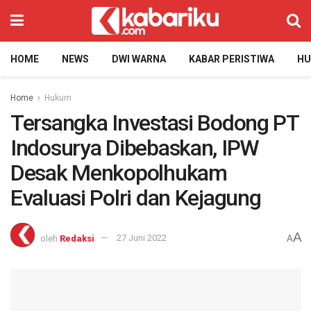
HOME
NEWS
DWI WARNA
KABAR PERISTIWA
H
Home
Hukum
Tersangka Investasi Bodong PT
Indosurya Dibebaskan, IPW
Desak Menkopolhukam
Evaluasi Polri dan Kejagung
A
oleh
Redaksi
27 Juni 2022
A