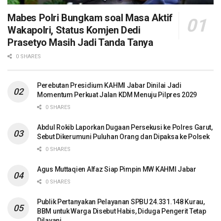
Mabes Polri Bungkam soal Masa Aktif
Wakapolri, Status Komjen Dedi
Prasetyo Masih Jadi Tanda Tanya
0 SHARES
Perebutan Presidium KAHMI Jabar Dinilai Jadi
Momentum Perkuat Jalan KDM Menuju Pilpres 2029
0 SHARES
Abdul Rokib Laporkan Dugaan Persekusi ke Polres Garut,
Sebut Dikerumuni Puluhan Orang dan Dipaksa ke Polsek
0 SHARES
Agus Muttaqien Alfaz Siap Pimpin MW KAHMI Jabar
0 SHARES
Publik Pertanyakan Pelayanan SPBU 24.331.148 Kurau,
BBM untuk Warga Disebut Habis, Diduga Pengerit Tetap
Dilayani