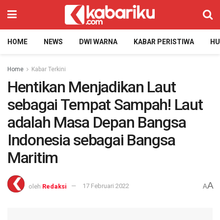
HOME
NEWS
DWI WARNA
KABAR PERISTIWA
H
Home
Kabar Terkini
Hentikan Menjadikan Laut
sebagai Tempat Sampah! Laut
adalah Masa Depan Bangsa
Indonesia sebagai Bangsa
Maritim
A
oleh
Redaksi
17 Februari 2022
A