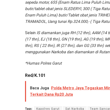
sepeda motor, 655 (Enam Ratus Lima Puluh Lim
butir/tablet obat jenis SLEDERYl, 300 ( Tiga Rat
Enam Puluh Lima) butir/Tablet obat jenis TRIHEX
TRAMADOL, Uang tunai Rp.324.000,- ( Tiga Ratu
Selain
IS diamankan juga RH (12 thn), AAM (14 thn)
(17 thn), EJ (18 thn), GN (19 thn), AG (19 thn), M
thn), RS ( 22 thn), IR (27 thn), dan GG (33 thn) s
menggunakan Narkoba dan diamankan di Rutan P
*Humas Polres Garut
Red/K.101
Baca Juga
Polda Metro Jaya Tegaskan Min
Terkait Dana Rp20 Juta
Tags:
Kapolres Garut
Sat.Narkoba
Team Sanca