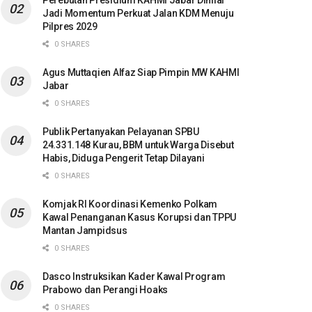
Perebutan Presidium KAHMI Jabar Dinilai
Jadi Momentum Perkuat Jalan KDM Menuju
Pilpres 2029
0 SHARES
Agus Muttaqien Alfaz Siap Pimpin MW KAHMI
Jabar
0 SHARES
Publik Pertanyakan Pelayanan SPBU
24.331.148 Kurau, BBM untuk Warga Disebut
Habis, Diduga Pengerit Tetap Dilayani
0 SHARES
Komjak RI Koordinasi Kemenko Polkam
Kawal Penanganan Kasus Korupsi dan TPPU
Mantan Jampidsus
0 SHARES
Dasco Instruksikan Kader Kawal Program
Prabowo dan Perangi Hoaks
0 SHARES