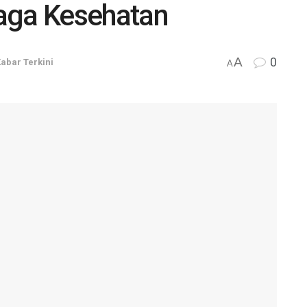
aga Kesehatan
A
0
abar Terkini
A