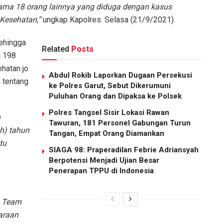
sama 18 orang lainnya yang diduga dengan kasus
Kesehatan,”
ungkap Kapolres. Selasa (21/9/2021).
Sehingga
Related
Posts
l 198
hatan jo
Abdul Rokib Laporkan Dugaan Persekusi
 tentang
ke Polres Garut, Sebut Dikerumuni
Puluhan Orang dan Dipaksa ke Polsek
Polres Tangsel Sisir Lokasi Rawan
n
Tawuran, 181 Personel Gabungan Turun
h) tahun
Tangan, Empat Orang Diamankan
tu
SIAGA 98: Praperadilan Febrie Adriansyah
Berpotensi Menjadi Ujian Besar
Penerapan TPPU di Indonesia
n Team
araan