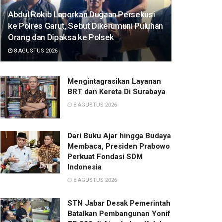
Abdul Rokib Laporkan Dugaan Persekusi
ke Polres Garut, Sebut Dikerumuni Puluhan
Orang dan Dipaksa ke Polsek
8 AGUSTUS 2026
Mengintagrasikan Layanan
BRT dan Kereta Di Surabaya
8 AGUSTUS 2026
Dari Buku Ajar hingga Budaya
Membaca, Presiden Prabowo
Perkuat Fondasi SDM
Indonesia
8 AGUSTUS 2026
STN Jabar Desak Pemerintah
Batalkan Pembangunan Yonif