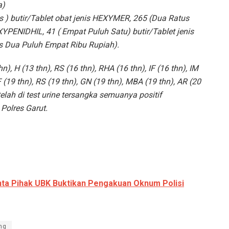
a)
us ) butir/Tablet obat jenis HEXYMER, 265 (Dua Ratus
YPENIDHIL, 41 ( Empat Puluh Satu) butir/Tablet jenis
s Dua Puluh Empat Ribu Rupiah).
, H (13 thn), RS (16 thn), RHA (16 thn), IF (16 thn), IM
F (19 thn), RS (19 thn), GN (19 thn), MBA (19 thn), AR (20
etelah di test urine tersangka semuanya positif
olres Garut.
ta Pihak UBK Buktikan Pengakuan Oknum Polisi
ng