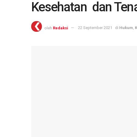
Kesehatan dan Ten
oleh
Redaksi
22 September 2021
di
Hukum
,
K