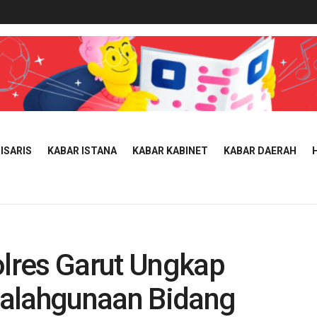
ISARIS
KABAR ISTANA
KABAR KABINET
KABAR DAERAH
lres Garut Ungkap
yalahgunaan Bidang