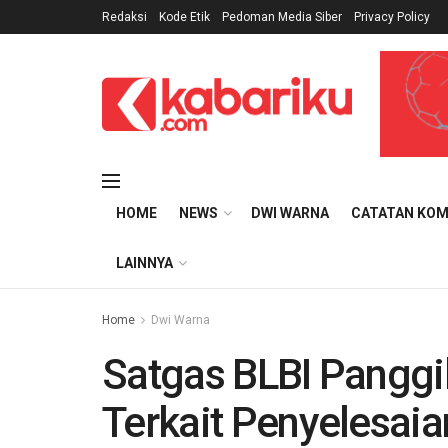
Redaksi
Kode Etik
Pedoman Media Siber
Privacy Policy
HOME
NEWS
DWI WARNA
CATATAN KOM
LAINNYA
Home
Dwi Warna
Satgas BLBI Pangg
Terkait Penyelesaia