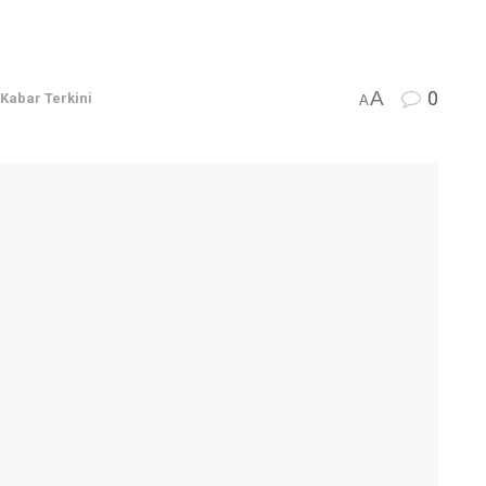
A
0
Kabar Terkini
A