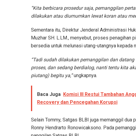
“Kita berbicara prosedur saja, pemanggilan per
dilakukan atau diumumkan lewat koran atau media
Sementara itu, Direktur Jenderal Administrasi
Muzhar SH. L.LM., menyebut, proses penagihan pi
bersedia untuk melunasi utang-utangnya kepada n
“Tadi sudah dilakukan pemanggilan dan datang w
proses, dan sedang berdialog, nanti tentu kita a
piutang) begitu ya,”
ungkapnya.
Baca Juga
Komisi III Restui Tambahan Ang
Recovery dan Pencegahan Korupsi
Selain Tommy, Satgas BLBI juga memanggil dua pi
Ronny Hendrarto Ronowicaksono. Pada pemanggila
panggilan Satgas BLBI.