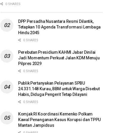
0 SHARES
DPP Persadha Nusantara Resmi Dilantik,
Tetapkan 10 Agenda Transformasi Lembaga
Hindu 2045
0 SHARES
Perebutan Presidium KAHMI Jabar Dinilai
Jadi Momentum Perkuat Jalan KDM Menuju
Pilpres 2029
0 SHARES
Publik Pertanyakan Pelayanan SPBU
24.331.148 Kurau, BBM untuk Warga Disebut
Habis, Diduga Pengerit Tetap Dilayani
0 SHARES
Komjak RI Koordinasi Kemenko Polkam
Kawal Penanganan Kasus Korupsi dan TPPU
Mantan Jampidsus
0 SHARES