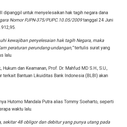
I dipanggil untuk menyelesaikan hak tagih negara dana
egara Nomor PJPN-375/PUPC.10.05/2009
tanggal 24 Juni
.912,95.
uhi kewajiban penyelesaian hak tagih Negara, maka
lam peraturan perundang-undangan,”
tertulis surat yang
 lalu.
k, Hukum dan Keamanan, Prof. Dr. Mahfud MD S.H., S.U.,
ur terkait Bantuan Likuiditas Bank Indonesia (BLBI) akan
anya Hutomo Mandala Putra alias Tommy Soeharto, seperti
rapa waktu lalu.
 sekitar 48 obligor dan debitur yang punya utang pada