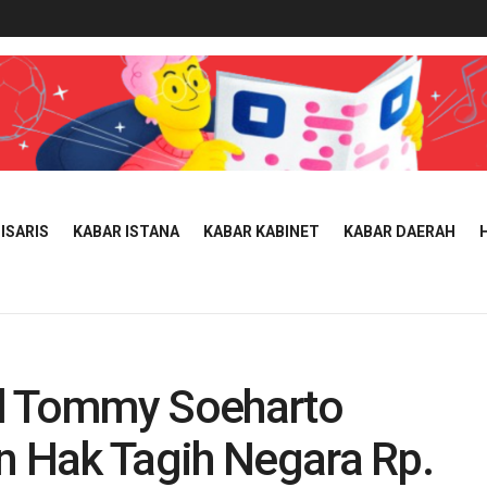
ISARIS
KABAR ISTANA
KABAR KABINET
KABAR DAERAH
il Tommy Soeharto
n Hak Tagih Negara Rp.