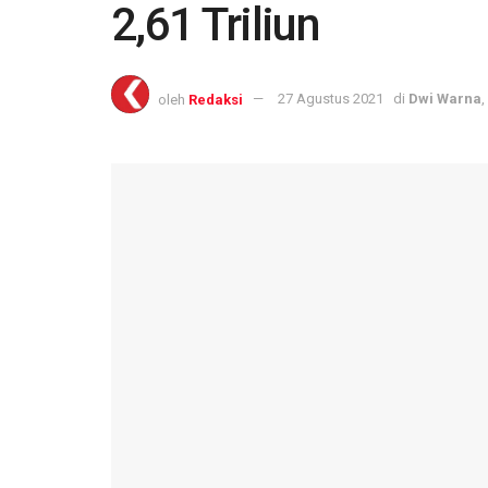
2,61 Triliun
oleh
Redaksi
27 Agustus 2021
di
Dwi Warna
,