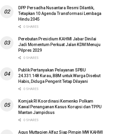
DPP Persadha Nusantara Resmi Dilantik,
Tetapkan 10 Agenda Transformasi Lembaga
Hindu 2045
0 SHARES
Perebutan Presidium KAHMI Jabar Dinilai
Jadi Momentum Perkuat Jalan KDM Menuju
Pilpres 2029
0 SHARES
Publik Pertanyakan Pelayanan SPBU
24.331.148 Kurau, BBM untuk Warga Disebut
Habis, Diduga Pengerit Tetap Dilayani
0 SHARES
Komjak RI Koordinasi Kemenko Polkam
Kawal Penanganan Kasus Korupsi dan TPPU
Mantan Jampidsus
0 SHARES
Agus Muttaqien Alfaz Siap Pimpin MW KAHMI