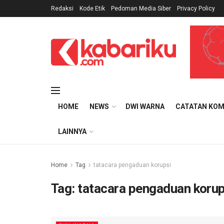
Redaksi
Kode Etik
Pedoman Media Siber
Privacy Policy
HOME
NEWS
DWI WARNA
CATATAN KOM
LAINNYA
Home
Tag
tatacara pengaduan korupsi
Tag:
tatacara pengaduan korup