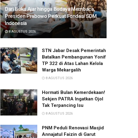
Dari Buku Ajar hingga Budaya Membaca,
Presiden Prabowo Perkuat Fondasi SDM
Indonesia
8 AGUSTUS 2026
STN Jabar Desak Pemerintah
Batalkan Pembangunan Yonif
TP 322 di Atas Lahan Kelola
Warga Mekargalih
8 AGUSTUS 2026
Hormati Bulan Kemerdekaan!
Sekjen PATRA Ingatkan Ojol
Tak Terpancing Isu
8 AGUSTUS 2026
PNM Peduli Renovasi Masjid
Annajatul Faizin di Garut