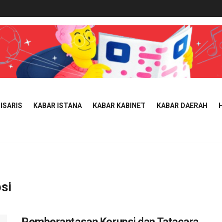
ISARIS
KABAR ISTANA
KABAR KABINET
KABAR DAERAH
si
Pemberantasan Korupsi dan Tatacara