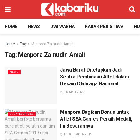
HOME
NEWS
DWI WARNA
KABAR PERISTIWA
H
Home
Tag
Menpora Zainudin Amali
Tag:
Menpora Zainudin Amali
Jawa Barat Ditetapkan Jadi
NEWS
Sentra Pembinaan Atlet dalam
Desain Olahraga Nasional
6 MARET 2022
Menpora Bagikan Bonus untuk
UNCATEGORIZED
Atlet SEA Games Peraih Medali,
Ini Besarannya
13 DESEMBER 2019