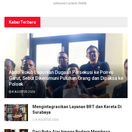
Kabar
Terbaru
Abdul Rokib Laporkan Dugaan Persekusi ke Polres
Garut, Sebut Dikerumuni Puluhan Orang dan Dipaksa ke
Polsek
8 AGUSTUS 2026
Mengintagrasikan Layanan BRT dan Kereta Di
Surabaya
8 AGUSTUS 2026
Dari Buku Ajar hingga Budaya Membaca,