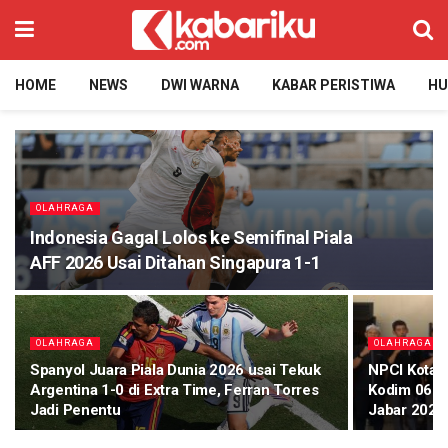
HOME
NEWS
DWI WARNA
KABAR PERISTIWA
H
OLAHRAGA
Indonesia Gagal Lolos ke Semifinal Piala
AFF 2026 Usai Ditahan Singapura 1-1
OLAHRAGA
OLAHRAGA
Spanyol Juara Piala Dunia 2026 usai Tekuk
NPCI Kota 
Argentina 1-0 di Extra Time, Ferran Torres
Kodim 0606
Jadi Penentu
Jabar 2026