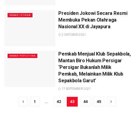
Presiden Jokowi Secara Resmi
KABAR ISTANA
Membuka Pekan Olahraga
Nasional XX di Jayapura
2 OKTOBER 2021
Pemkab Menjual Klub Sepakbola,
KABAR PERISTIWA
Mantan Biro Hukum Persigar
‘Persigar Bukanlah Milik
Pemkab, Melainkan Milik Klub
Sepakbola Garut’
17 SEPTEMBER 2021
1
…
42
43
44
45