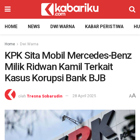
HOME
NEWS
DWI WARNA
KABAR PERISTIWA
H
Home
Dwi Warna
KPK Sita Mobil Mercedes-Benz
Milik Ridwan Kamil Terkait
Kasus Korupsi Bank BJB
A
oleh
Tresna Sobarudin
28 April 2025
A