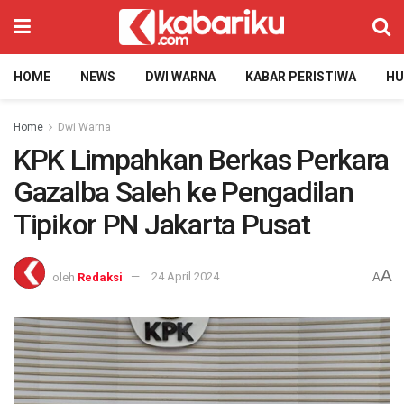
HOME
NEWS
DWI WARNA
KABAR PERISTIWA
H
Home
Dwi Warna
KPK Limpahkan Berkas Perkara
Gazalba Saleh ke Pengadilan
Tipikor PN Jakarta Pusat
A
oleh
Redaksi
24 April 2024
A