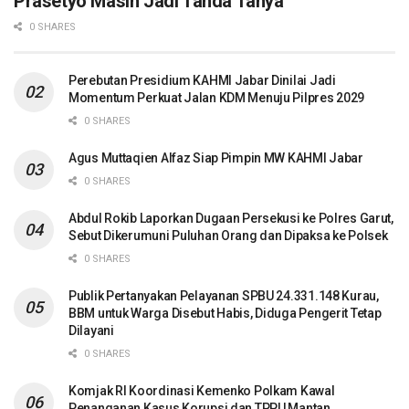
Prasetyo Masih Jadi Tanda Tanya
0 SHARES
Perebutan Presidium KAHMI Jabar Dinilai Jadi
Momentum Perkuat Jalan KDM Menuju Pilpres 2029
0 SHARES
Agus Muttaqien Alfaz Siap Pimpin MW KAHMI Jabar
0 SHARES
Abdul Rokib Laporkan Dugaan Persekusi ke Polres Garut,
Sebut Dikerumuni Puluhan Orang dan Dipaksa ke Polsek
0 SHARES
Publik Pertanyakan Pelayanan SPBU 24.331.148 Kurau,
BBM untuk Warga Disebut Habis, Diduga Pengerit Tetap
Dilayani
0 SHARES
Komjak RI Koordinasi Kemenko Polkam Kawal
Penanganan Kasus Korupsi dan TPPU Mantan