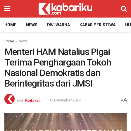
HOME
NEWS
DWI WARNA
KABAR PERISTIWA
H
Home
News
Menteri HAM Natalius Pigai
Terima Penghargaan Tokoh
Nasional Demokratis dan
Berintegritas dari JMSI
A
oleh
Redaksi
17 Desember 2024
A