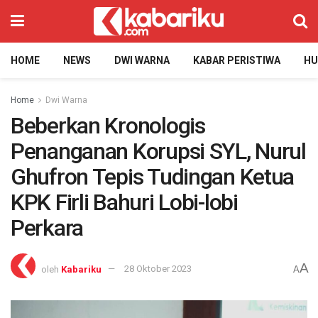
HOME
NEWS
DWI WARNA
KABAR PERISTIWA
H
Home
Dwi Warna
Beberkan Kronologis
Penanganan Korupsi SYL, Nurul
Ghufron Tepis Tudingan Ketua
KPK Firli Bahuri Lobi-lobi
Perkara
A
oleh
Kabariku
28 Oktober 2023
A