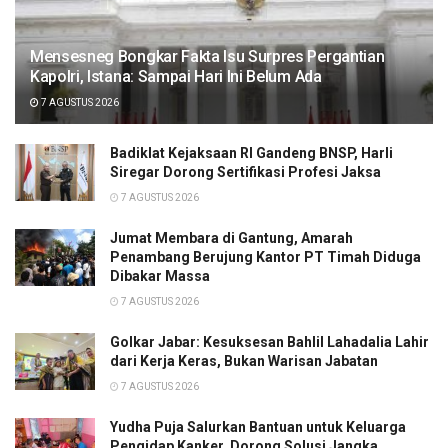
Mensesneg Bongkar Fakta Isu Surpres Pergantian
Kapolri, Istana: Sampai Hari Ini Belum Ada
7 AGUSTUS 2026
Badiklat Kejaksaan RI Gandeng BNSP, Harli
Siregar Dorong Sertifikasi Profesi Jaksa
7 AGUSTUS 2026
Jumat Membara di Gantung, Amarah
Penambang Berujung Kantor PT Timah Diduga
Dibakar Massa
7 AGUSTUS 2026
Golkar Jabar: Kesuksesan Bahlil Lahadalia Lahir
dari Kerja Keras, Bukan Warisan Jabatan
7 AGUSTUS 2026
Yudha Puja Salurkan Bantuan untuk Keluarga
Pengidap Kanker, Dorong Solusi Jangka