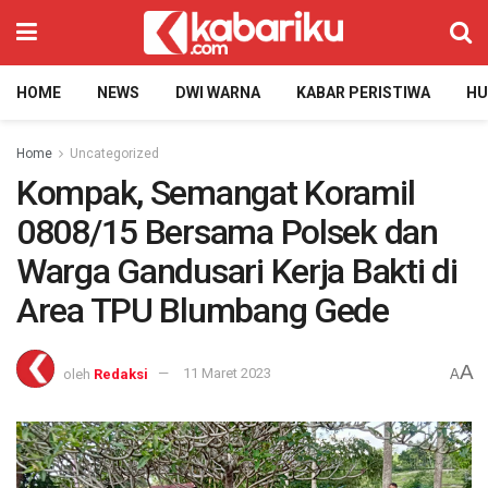
HOME
NEWS
DWI WARNA
KABAR PERISTIWA
H
Home
Uncategorized
Kompak, Semangat Koramil
0808/15 Bersama Polsek dan
Warga Gandusari Kerja Bakti di
Area TPU Blumbang Gede
A
oleh
Redaksi
11 Maret 2023
A