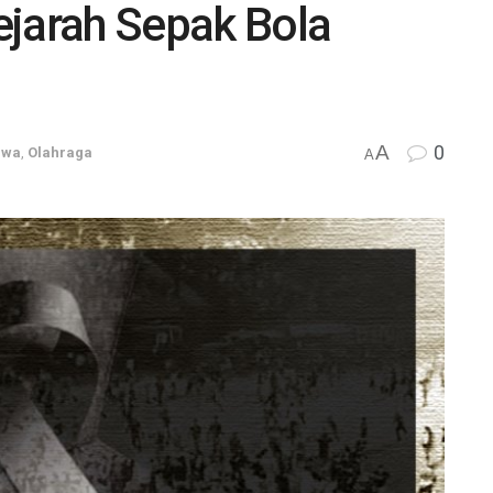
ejarah Sepak Bola
A
0
iwa
,
Olahraga
A