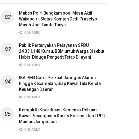
Mabes Polri Bungkam soal Masa Aktif
Wakapolri, Status Komjen Dedi Prasetyo
Masih Jadi Tanda Tanya
0 SHARES
Publik Pertanyakan Pelayanan SPBU
24.331.148 Kurau, BBM untuk Warga Disebut
Habis, Diduga Pengerit Tetap Dilayani
0 SHARES
IKA PMII Garut Perkuat Jaringan Alumni
hingga Kecamatan, Siap Kawal Tata Kelola
Keuangan Daerah
0 SHARES
Komjak RI Koordinasi Kemenko Polkam
Kawal Penanganan Kasus Korupsi dan TPPU
Mantan Jampidsus
0 SHARES