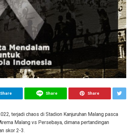
Share
Share
Share
022, terjadi chaos di Stadion Kanjuruhan Malang pasca
h Arema Malang vs Persebaya, dimana pertandingan
n skor 2-3.