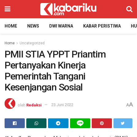
HOME
NEWS
DWI WARNA
KABAR PERISTIWA
H
Home
Uncategorized
PMII STIA YPPT Priantim
Pertanyakan Kinerja
Pemerintah Tangani
Kesenjangan Sosial
A
oleh
Redaksi
23 Juni 2022
A