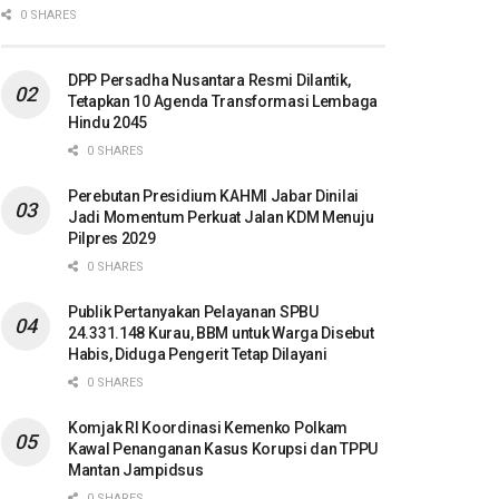
0 SHARES
DPP Persadha Nusantara Resmi Dilantik,
Tetapkan 10 Agenda Transformasi Lembaga
Hindu 2045
0 SHARES
Perebutan Presidium KAHMI Jabar Dinilai
Jadi Momentum Perkuat Jalan KDM Menuju
Pilpres 2029
0 SHARES
Publik Pertanyakan Pelayanan SPBU
24.331.148 Kurau, BBM untuk Warga Disebut
Habis, Diduga Pengerit Tetap Dilayani
0 SHARES
Komjak RI Koordinasi Kemenko Polkam
Kawal Penanganan Kasus Korupsi dan TPPU
Mantan Jampidsus
0 SHARES