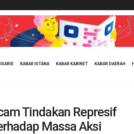
ISARIS
KABAR ISTANA
KABAR KABINET
KABAR DAERAH
am Tindakan Represif
Terhadap Massa Aksi