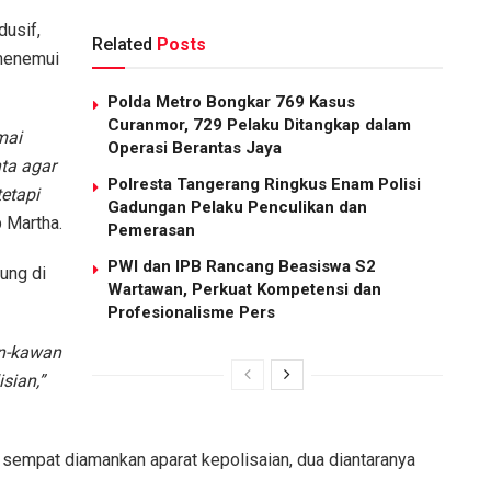
dusif,
Related
Posts
menemui
Polda Metro Bongkar 769 Kasus
Curanmor, 729 Pelaku Ditangkap dalam
mai
Operasi Berantas Jaya
ta agar
Polresta Tangerang Ringkus Enam Polisi
etapi
Gadungan Pelaku Penculikan dan
 Martha.
Pemerasan
PWI dan IPB Rancang Beasiswa S2
ung di
Wartawan, Perkuat Kompetensi dan
Profesionalisme Pers
an-kawan
sian,”
 sempat diamankan aparat kepolisaian, dua diantaranya