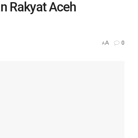
n Rakyat Aceh
A
0
A